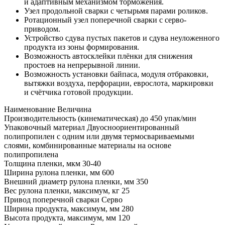
и адаптивным механизмом торможения.
Узел продольной сварки с четырьмя парами роликов.
Ротационный узел поперечной сварки с серво-
приводом.
Устройство сдува пустых пакетов и сдува неуложенного
продукта из зоны формирования.
Возможность автосклейки плёнки для снижения
простоев на непрерывной линии.
Возможность установки байпаса, модуля отбраковки,
вытяжки воздуха, перфорации, еврослота, маркировки
и счётчика готовой продукции.
Наименование
Величина
Производительность (кинематическая) до
450 упак/мин
Упаковочный материал
Двуосноориентированный
полипропилен с одним или двумя термосвариваемыми
слоями, комбинированные материалы на основе
полипропилена
Толщина пленки, мкм
30-40
Ширина рулона пленки, мм
600
Внешний диаметр рулона пленки, мм
350
Вес рулона пленки, максимум, кг
25
Привод поперечной сварки
Серво
Ширина продукта, максимум, мм
280
Высота продукта, максимум, мм
120