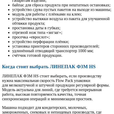
габаритам изделий;
байпас для сброса продукта при нештатных остановках;
устройство сдува пустых пакетов на выходе из машины;
модуль для работы с плёнками на клею;
устройство вытяжки воздуха из пакета для улучшенной
обтяжки продукта;
простановка даты в губках;
отрезной нож типа «зигзаг»;
просечка «еврослот»;
устройство перфорации плёнки;
установка принтеров сторонних производителей;
удлинённый отводящий транспортер 1000 мм;
счётчик готовой продукции.
Когда стоит выбрать ЛИНЕПАК Ф3М HS
ЛИНЕПАК Ф3М HS стоит выбирать, если производству
нужна максимальная скорость Flow Pack упаковки
для мелкоштучной и штучной продукции регулярной формы.
Модель актуальна для линий, где требуется непрерывная
работа, высокая повторяемость качества, точная
синхронизация операций и минимизация простоев.
Машина подходит для кондитерских, молочных,
замороженных, снековых и непищевых производств, где