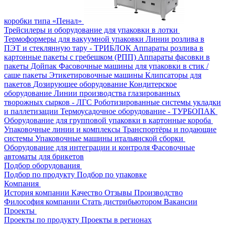
коробки типа «Пенал»
Трейсилеры и оборудование для упаковки в лотки
Термоформеры для вакуумной упаковки
Линии розлива в
ПЭТ и стеклянную тару - ТРИБЛОК
Аппараты розлива в
картонные пакеты с гребешком (РПП)
Аппараты фасовки в
пакеты Дойпак
Фасовочные машины для упаковки в стик /
саше пакеты
Этикетировочные машины
Клипсаторы для
пакетов
Дозирующее оборудование
Кондитерское
оборудование
Линии производства глазированных
творожных сырков - ЛГС
Роботизированные системы укладки
и паллетизации
Термоусадочное оборудование - ТУРБОПАК
Оборудование для групповой упаковки в картонные короба
Упаковочные линии и комплексы
Транспортёры и подающие
системы
Упаковочные машины итальянской сборки
Оборудование для интеграции и контроля
Фасовочные
автоматы для брикетов
Подбор оборудования
Подбор по продукту
Подбор по упаковке
Компания
История компании
Качество
Отзывы
Производство
Философия компании
Стать дистрибьютором
Вакансии
Проекты
Проекты по продукту
Проекты в регионах