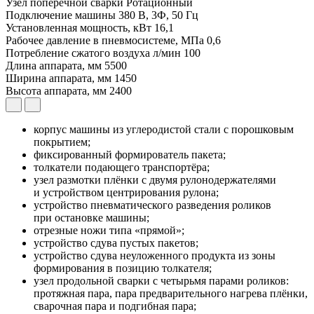
Узел поперечной сварки
Ротационный
Подключение машины
380 В, 3Ф, 50 Гц
Установленная мощность, кВт
16,1
Рабочее давление в пневмосистеме, МПа
0,6
Потребление сжатого воздуха л/мин
100
Длина аппарата, мм
5500
Ширина аппарата, мм
1450
Высота аппарата, мм
2400
корпус машины из углеродистой стали с порошковым
покрытием;
фиксированный формирователь пакета;
толкатели подающего транспортёра;
узел размотки плёнки с двумя рулонодержателями
и устройством центрирования рулона;
устройство пневматического разведения роликов
при остановке машины;
отрезные ножи типа «прямой»;
устройство сдува пустых пакетов;
устройство сдува неуложенного продукта из зоны
формирования в позицию толкателя;
узел продольной сварки с четырьмя парами роликов:
протяжная пара, пара предварительного нагрева плёнки,
сварочная пара и подгибная пара;