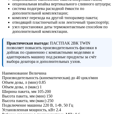
опциональная впайка вертикального сливного штуцера;
система подогрева расходной ёмкости по
дополнительной комплектации;
комплект перехода на другой типоразмер пакета;
отводящий пластинчатый или ленточный транспортёр;
узел простановки даты термоконтактным способом по
дополнительной комплектации.
Практическая выгода:
ПАСТПАК 2ВК TWIN
позволяет повысить производительность фасовки в
дойпак по сравнению с компактными моделями и
адаптировать машину под разные продукты за счёт
выбора дозатора и дополнительных узлов.
Наименование
Величина
Производительность (кинематическая) до
40 цикл/мин
Объем дозы, л (мин)
0.85
Объем дозы, л (макс)
1
Ширина пакета, мм
105-200
Высота пакета, мм (мин)
150
Высота пакета, мм (макс)
250
Подключение машины
220 В, 1-Ф, 50 Гц
Установленная мощность, кВт
2.4